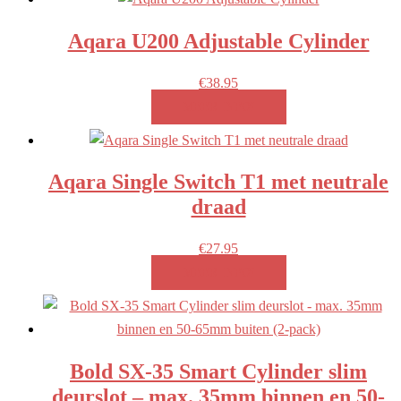
Aqara U200 Adjustable Cylinder
€
38.95
MEER INFO!
Aqara Single Switch T1 met neutrale
draad
€
27.95
MEER INFO!
Bold SX-35 Smart Cylinder slim
deurslot – max. 35mm binnen en 50-