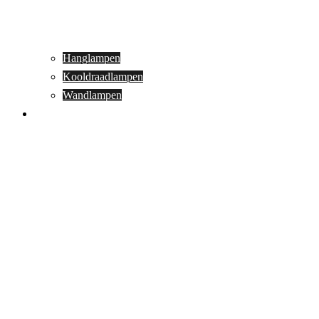
Hanglampen
Kooldraadlampen
Wandlampen
Buitenverlichting