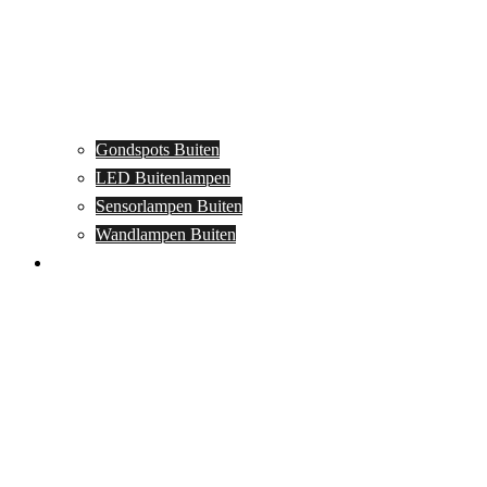
Gondspots Buiten
LED Buitenlampen
Sensorlampen Buiten
Wandlampen Buiten
Specials