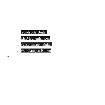
Gondspots Buiten
LED Buitenlampen
Sensorlampen Buiten
Wandlampen Buiten
Specials