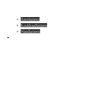
Hanglampen
Kooldraadlampen
Wandlampen
Buitenverlichting