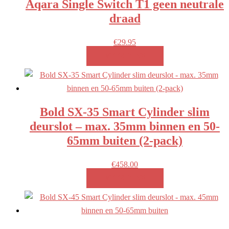
Aqara Single Switch T1 geen neutrale
draad
€
29.95
MEER INFO!
Bold SX-35 Smart Cylinder slim
deurslot – max. 35mm binnen en 50-
65mm buiten (2-pack)
€
458.00
MEER INFO!