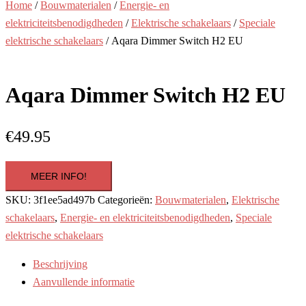
Home
/
Bouwmaterialen
/
Energie- en
elektriciteitsbenodigdheden
/
Elektrische schakelaars
/
Speciale
elektrische schakelaars
/ Aqara Dimmer Switch H2 EU
Aqara Dimmer Switch H2 EU
€
49.95
MEER INFO!
SKU:
3f1ee5ad497b
Categorieën:
Bouwmaterialen
,
Elektrische
schakelaars
,
Energie- en elektriciteitsbenodigdheden
,
Speciale
elektrische schakelaars
Beschrijving
Aanvullende informatie