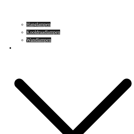
Hanglampen
Kooldraadlampen
Wandlampen
Buitenverlichting