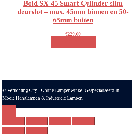
Bold SX-45 Smart Cylinder slim
deurslot – max. 45mm binnen en 50-
65mm buiten
€
229.00
MEER INFO!
© Verlichting City - Online Lampenwinkel Gespecialiseerd In
Mooie Hanglampen & Industriële Lampen