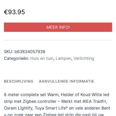
€
93.95
MEER INFO!
SKU:
b63834057938
Categorieën:
Huis en tuin
,
Lampen
,
Verlichting
BESCHRIJVING
AANVULLENDE INFORMATIE
8 meter complete set Warm, Helder of Koud Witte led
strip met Zigbee controller – Werkt met IKEA Tradfri,
Osram Lightify, Tuya Smart Life* en vele anderen Bent
u op zoek naar een Zigbee led strip die past bij uw