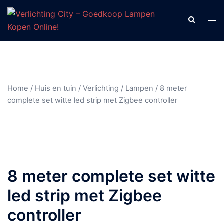
Ga
naar
Zoeken
Tog
de
men
inhoud
Home
/
Huis en tuin
/
Verlichting
/
Lampen
/ 8 meter
complete set witte led strip met Zigbee controller
8 meter complete set witte
led strip met Zigbee
controller