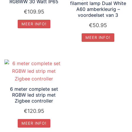
RGBWW 30 Watt IP65
filament lamp Dual White
A60 amberkleurig –
€
109.95
voordeelset van 3
MEER INFO!
€
50.95
MEER INFO!
6 meter complete set
RGBW led strip met
Zigbee controller
€
120.95
MEER INFO!