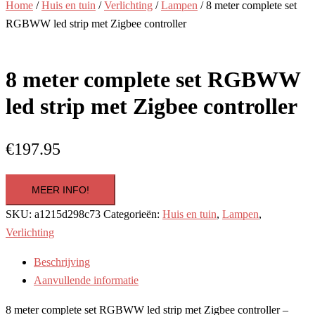
Home
/
Huis en tuin
/
Verlichting
/
Lampen
/ 8 meter complete set
RGBWW led strip met Zigbee controller
8 meter complete set RGBWW
led strip met Zigbee controller
€
197.95
MEER INFO!
SKU:
a1215d298c73
Categorieën:
Huis en tuin
,
Lampen
,
Verlichting
Beschrijving
Aanvullende informatie
8 meter complete set RGBWW led strip met Zigbee controller –