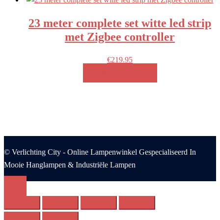
23 meter complete set witte led strip
met Zigbee controller
€
219.95
MEER INFO!
© Verlichting City - Online Lampenwinkel Gespecialiseerd In
Mooie Hanglampen & Industriële Lampen