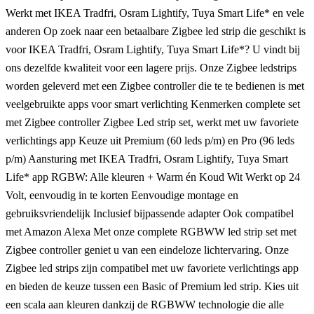
Werkt met IKEA Tradfri, Osram Lightify, Tuya Smart Life* en vele
anderen Op zoek naar een betaalbare Zigbee led strip die geschikt is
voor IKEA Tradfri, Osram Lightify, Tuya Smart Life*? U vindt bij
ons dezelfde kwaliteit voor een lagere prijs. Onze Zigbee ledstrips
worden geleverd met een Zigbee controller die te te bedienen is met
veelgebruikte apps voor smart verlichting Kenmerken complete set
met Zigbee controller Zigbee Led strip set, werkt met uw favoriete
verlichtings app Keuze uit Premium (60 leds p/m) en Pro (96 leds
p/m) Aansturing met IKEA Tradfri, Osram Lightify, Tuya Smart
Life* app RGBW: Alle kleuren + Warm én Koud Wit Werkt op 24
Volt, eenvoudig in te korten Eenvoudige montage en
gebruiksvriendelijk Inclusief bijpassende adapter Ook compatibel
met Amazon Alexa Met onze complete RGBWW led strip set met
Zigbee controller geniet u van een eindeloze lichtervaring. Onze
Zigbee led strips zijn compatibel met uw favoriete verlichtings app
en bieden de keuze tussen een Basic of Premium led strip. Kies uit
een scala aan kleuren dankzij de RGBWW technologie die alle