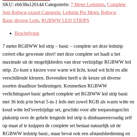
SKU:
ebb38a120144
Categorieën:
7 Meter Ledstrips
,
Complete
Sets Rgbww,export Categorie
,
Ledstrip Per Meter
,
Rgbww
Basic,diverse Leds
,
RGBWW LED STRIPS
Beschrijving
7 meter RGBWW led strip – basic – complete set deze ledstrip
creëert elke gewenste sfeer! met deze complete set haalt u het
maximale uit de mogelijkheden van deze veelzijdige RGBWW led
strip. Zo kunt u kiezen voor warm wit licht, koud wit licht en alle
verschillende kleuren. Bovendien heeft u de keuze uit diverse
soorten draadloze bedieningen. Kenmerken RGBWW
verlichtingsset basic geheel complete set RGBWW led strip basic
met 36 leds p/m bevat 5-in-1 leds met zowel RGB als warm witte en
koud witte led’sveelzijdige set, geschikt voor alle toepassingen3m
plakstrip over de gehele lengtede led strip is dimbaareenvoudig zelf
op maat af te knippen de complete set bestaat natuurlijk uit de
RGBWW ledstrip basic, maar bevat ook een afstandsbediening en