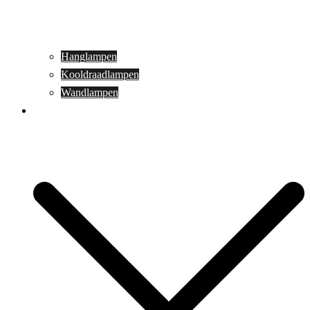
Hanglampen
Kooldraadlampen
Wandlampen
Buitenverlichting