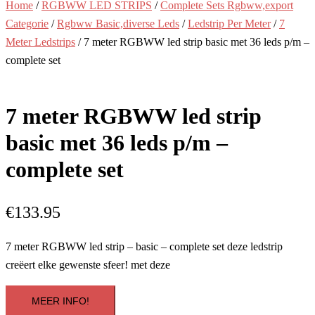
Home
/
RGBWW LED STRIPS
/
Complete Sets Rgbww,export
Categorie
/
Rgbww Basic,diverse Leds
/
Ledstrip Per Meter
/
7
Meter Ledstrips
/ 7 meter RGBWW led strip basic met 36 leds p/m –
complete set
7 meter RGBWW led strip
basic met 36 leds p/m –
complete set
€
133.95
7 meter RGBWW led strip – basic – complete set deze ledstrip
creëert elke gewenste sfeer! met deze
MEER INFO!