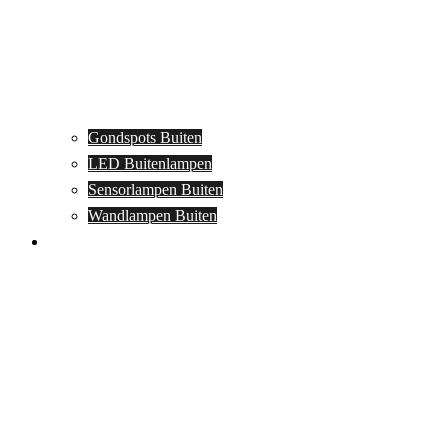
Gondspots Buiten
LED Buitenlampen
Sensorlampen Buiten
Wandlampen Buiten
Specials