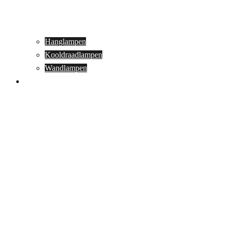
Hanglampen
Kooldraadlampen
Wandlampen
Buitenverlichting