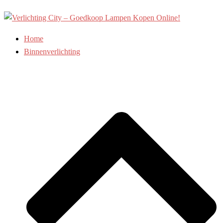
Ga
naar
de
Home
inhoud
Binnenverlichting