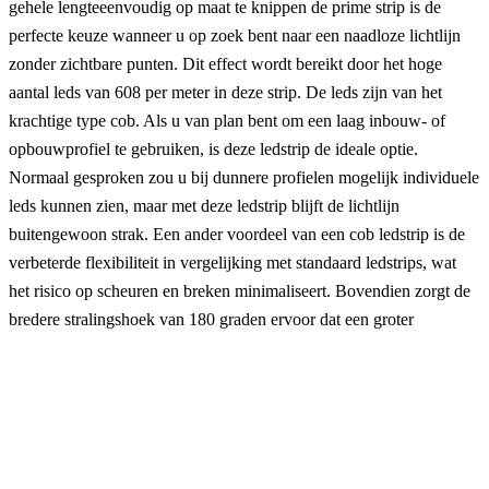
gehele lengteeenvoudig op maat te knippen de prime strip is de
perfecte keuze wanneer u op zoek bent naar een naadloze lichtlijn
zonder zichtbare punten. Dit effect wordt bereikt door het hoge
aantal leds van 608 per meter in deze strip. De leds zijn van het
krachtige type cob. Als u van plan bent om een laag inbouw- of
opbouwprofiel te gebruiken, is deze ledstrip de ideale optie.
Normaal gesproken zou u bij dunnere profielen mogelijk individuele
leds kunnen zien, maar met deze ledstrip blijft de lichtlijn
buitengewoon strak. Een ander voordeel van een cob ledstrip is de
verbeterde flexibiliteit in vergelijking met standaard ledstrips, wat
het risico op scheuren en breken minimaliseert. Bovendien zorgt de
bredere stralingshoek van 180 graden ervoor dat een groter
oppervlak wordt verlicht, vooral als u ervoor kiest om geen profiel te
gebruiken. Onze dual white led strips werken standaard op 12 volt,
zijn voorzien van een dubbelzijdige plakstrip en handige plug&play
aansluitingen. bescherming led strip: ip20, ip65 of ip67 standaard is
de ledstrip beschermd tegen stof en aanraking (ip20). Wilt u uw