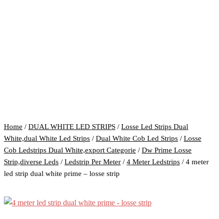
Home
/
DUAL WHITE LED STRIPS
/
Losse Led Strips Dual
White,dual White Led Strips
/
Dual White Cob Led Strips
/
Losse
Cob Ledstrips Dual White,export Categorie
/
Dw Prime Losse
Strip,diverse Leds
/
Ledstrip Per Meter
/
4 Meter Ledstrips
/ 4 meter
led strip dual white prime – losse strip