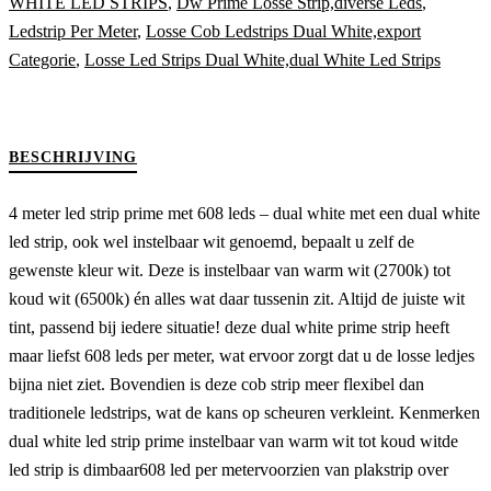
WHITE LED STRIPS
,
Dw Prime Losse Strip,diverse Leds
,
Ledstrip Per Meter
,
Losse Cob Ledstrips Dual White,export
Categorie
,
Losse Led Strips Dual White,dual White Led Strips
BESCHRIJVING
4 meter led strip prime met 608 leds – dual white met een dual white
led strip, ook wel instelbaar wit genoemd, bepaalt u zelf de
gewenste kleur wit. Deze is instelbaar van warm wit (2700k) tot
koud wit (6500k) én alles wat daar tussenin zit. Altijd de juiste wit
tint, passend bij iedere situatie! deze dual white prime strip heeft
maar liefst 608 leds per meter, wat ervoor zorgt dat u de losse ledjes
bijna niet ziet. Bovendien is deze cob strip meer flexibel dan
traditionele ledstrips, wat de kans op scheuren verkleint. Kenmerken
dual white led strip prime instelbaar van warm wit tot koud witde
led strip is dimbaar608 led per metervoorzien van plakstrip over