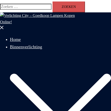
Zoeken
naar:
Menu
sluiten
Home
Binnenverlichting