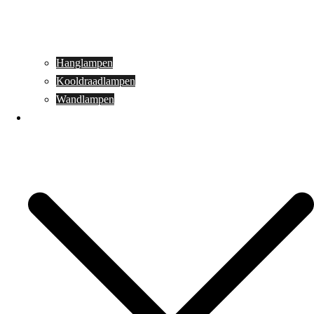
Hanglampen
Kooldraadlampen
Wandlampen
Buitenverlichting