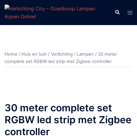
Ga
naar
Zoeken
Tog
de
men
inhoud
Home
/
Huis en tuin
/
Verlichting
/
Lampen
/ 30 meter
complete set RGBW led strip met Zigbee controller
30 meter complete set
RGBW led strip met Zigbee
controller