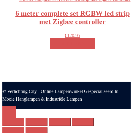
6 meter complete set RGBW led strip
met Zigbee controller
€
120.95
MEER INFO!
© Verlichting City - Online Lampenwinkel Gespecialiseerd In
Mooie Hanglampen & Industriële Lampen