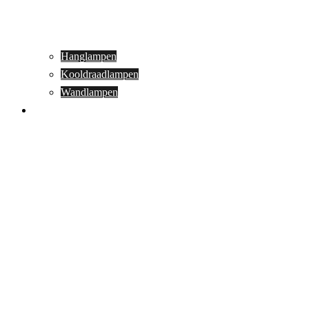
Hanglampen
Kooldraadlampen
Wandlampen
Buitenverlichting