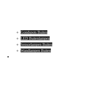
Gondspots Buiten
LED Buitenlampen
Sensorlampen Buiten
Wandlampen Buiten
Specials