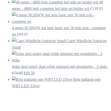
40
meter - 4800 leds complete led strip set helder wit
€
539.95
4 meter RGBWW led strip basic met 36 leds p/m - complete
set
€
89.95
Capri Windlicht Antraciet
Small
Solar spot sunny dual white tuinspot met grondspies - 3 stuks
Oorspronkelijke
Huidige
€
74.85
€
69.50
prijs
prijs
Brig stallamp met
was:
is:
WIFI LED Zilver
€74.85.
€69.50.