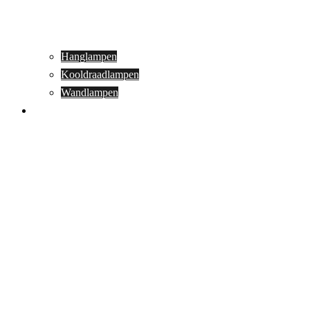
Hanglampen
Kooldraadlampen
Wandlampen
Buitenverlichting