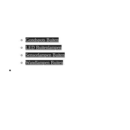
Gondspots Buiten
LED Buitenlampen
Sensorlampen Buiten
Wandlampen Buiten
Specials