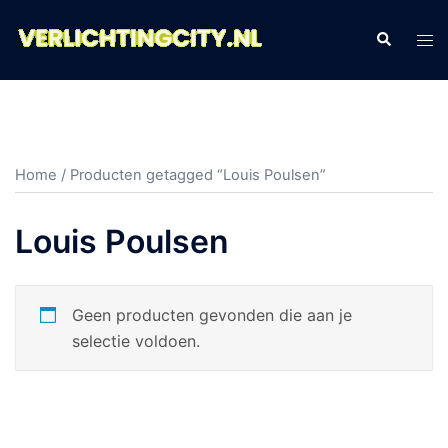
Ga
naar
Zoeken
Tog
de
men
inhoud
Home
/ Producten getagged “Louis Poulsen”
Louis Poulsen
Geen producten gevonden die aan je
selectie voldoen.