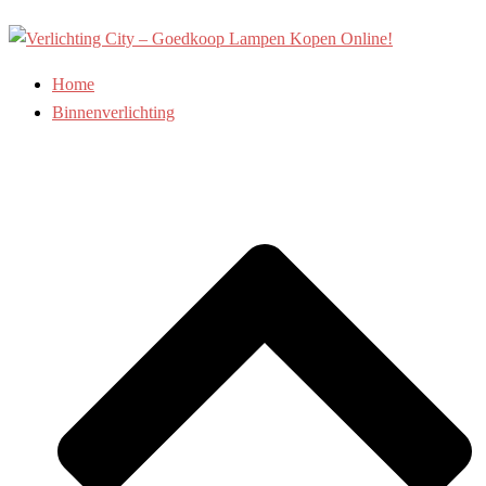
Ga
naar
de
Home
inhoud
Binnenverlichting