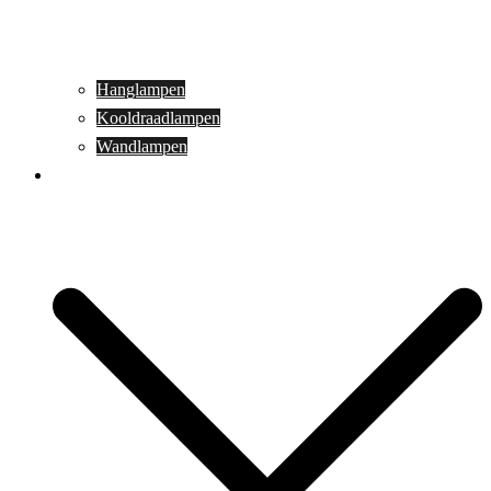
Hanglampen
Kooldraadlampen
Wandlampen
Buitenverlichting