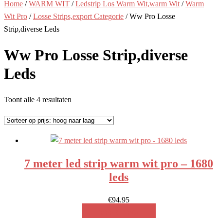
Home
/
WARM WIT
/
Ledstrip Los Warm Wit,warm Wit
/
Warm
Wit Pro
/
Losse Strips,export Categorie
/ Ww Pro Losse
Strip,diverse Leds
Ww Pro Losse Strip,diverse
Leds
Gesorteerd
Toont alle 4 resultaten
op
prijs:
hoog
naar
7 meter led strip warm wit pro – 1680
laag
leds
€
94.95
MEER INFO!