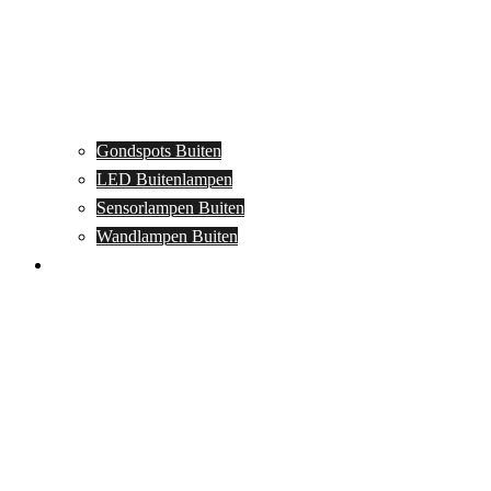
Gondspots Buiten
LED Buitenlampen
Sensorlampen Buiten
Wandlampen Buiten
Specials