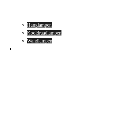
Hanglampen
Kooldraadlampen
Wandlampen
Buitenverlichting