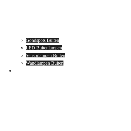
Gondspots Buiten
LED Buitenlampen
Sensorlampen Buiten
Wandlampen Buiten
Specials