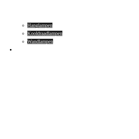
Hanglampen
Kooldraadlampen
Wandlampen
Buitenverlichting