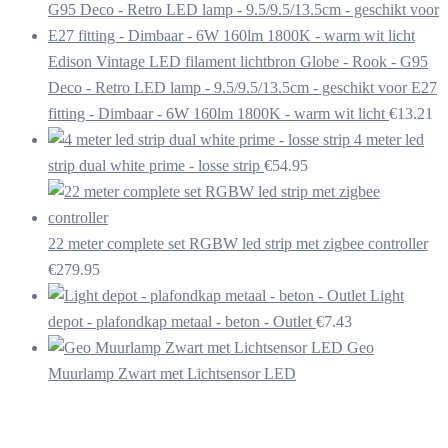
Edison Vintage LED filament lichtbron Globe - Rook - G95
Deco - Retro LED lamp - 9.5/9.5/13.5cm - geschikt voor E27
fitting - Dimbaar - 6W 160lm 1800K - warm wit licht
€
13.21
4 meter led
strip dual white prime - losse strip
€
54.95
22 meter complete set RGBW led strip met zigbee controller
€
279.95
Light
depot - plafondkap metaal - beton - Outlet
€
7.43
Geo
Muurlamp Zwart met Lichtsensor LED