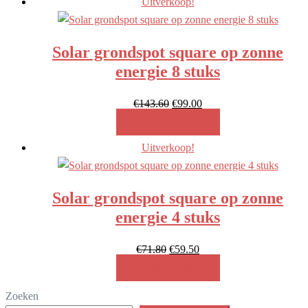
Uitverkoop!
naar
laag
Solar grondspot square op zonne
energie 8 stuks
Oorspronkelijke
Huidige
€
143.60
€
99.00
prijs
prijs
MEER INFO!
was:
is:
Uitverkoop!
€143.60.
€99.00.
Solar grondspot square op zonne
energie 4 stuks
Oorspronkelijke
Huidige
€
71.80
€
59.50
prijs
prijs
MEER INFO!
was:
is:
Zoeken
€71.80.
€59.50.