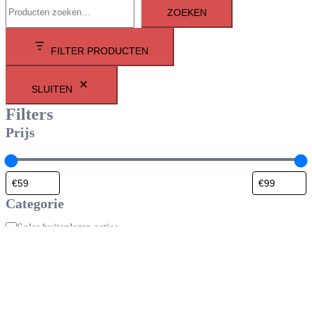
ZOEKEN
FILTER PRODUCTEN
SLUITEN
Filters
Prijs
Categorie
Categorie
Solar buitenlamp acties
Voordeelsets,solar Led Spots
Alle Spots,solar Led Spots
Solar Grondspots
Solar Grondspots,solar Tuinverlichting Specials