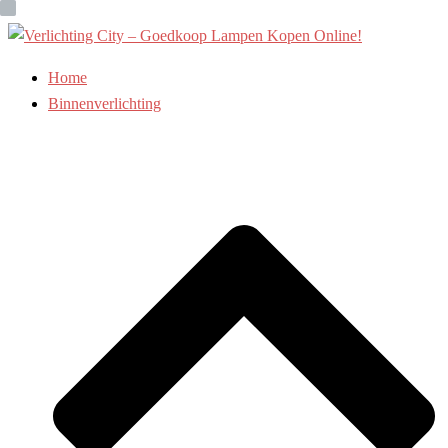
Ga
naar
de
Home
inhoud
Binnenverlichting