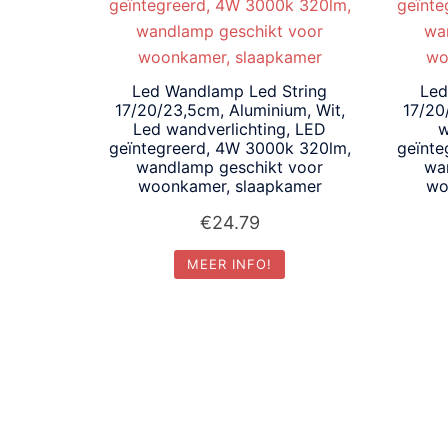
laag
Led Wandlamp Led String
Led
17/20/23,5cm, Aluminium, Wit,
17/20
Led wandverlichting, LED
w
geïntegreerd, 4W 3000k 320lm,
geïnte
wandlamp geschikt voor
wa
woonkamer, slaapkamer
wo
€
24.79
MEER INFO!