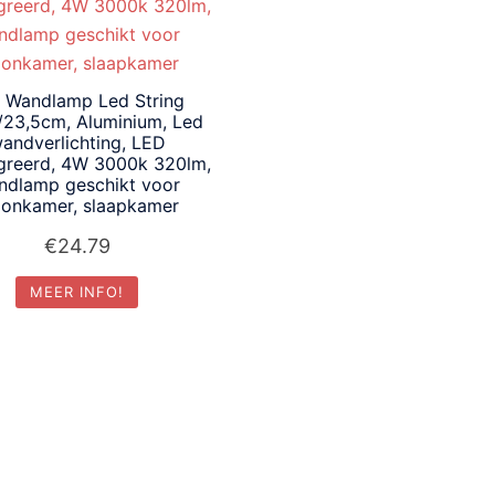
 Wandlamp Led String
/23,5cm, Aluminium, Led
andverlichting, LED
greerd, 4W 3000k 320lm,
ndlamp geschikt voor
onkamer, slaapkamer
€
24.79
MEER INFO!