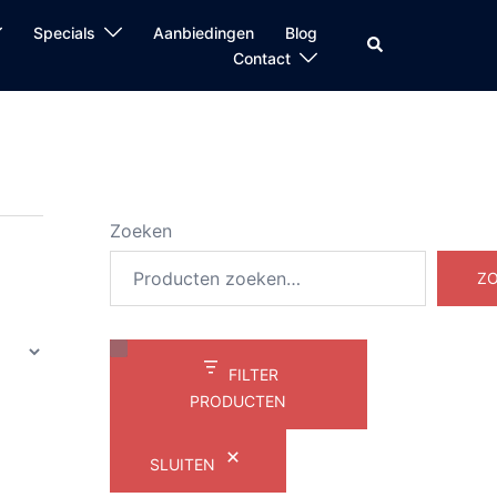
Specials
Aanbiedingen
Blog
Zoeken
Contact
Zoeken
Z
FILTER
PRODUCTEN
SLUITEN