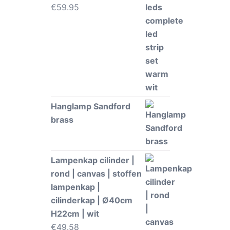
€
59.95
Hanglamp Sandford
brass
Lampenkap cilinder |
rond | canvas | stoffen
lampenkap |
cilinderkap | Ø40cm
H22cm | wit
€
49.58