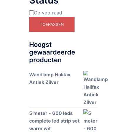
Status
Op voorraad
Beschikbaarheid
TOEPASSEN
Hoogst
gewaardeerde
producten
Wandlamp Halifax
Antiek Zilver
5 meter - 600 leds
complete led strip set
warm wit