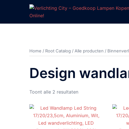
Ga
naar
de
inhoud
Home
/
Root Catalog
/
Alle producten
/
Binnenverl
Design wandl
Gesorteerd
Toont alle 2 resultaten
op
prijs:
hoog
naar