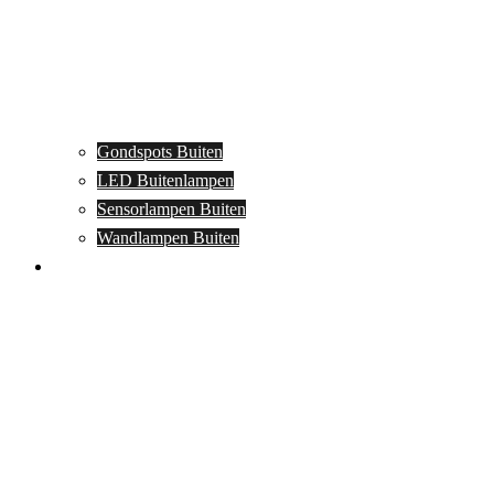
Gondspots Buiten
LED Buitenlampen
Sensorlampen Buiten
Wandlampen Buiten
Specials