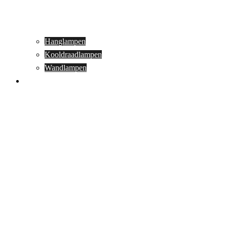
Hanglampen
Kooldraadlampen
Wandlampen
Buitenverlichting