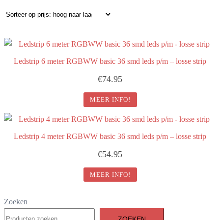
op
prijs:
hoog
naar
laag
Ledstrip 6 meter RGBWW basic 36 smd leds p/m – losse strip
€
74.95
MEER INFO!
Ledstrip 4 meter RGBWW basic 36 smd leds p/m – losse strip
€
54.95
MEER INFO!
Zoeken
ZOEKEN