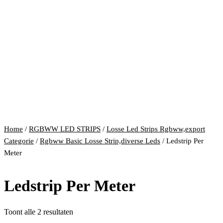
Home
/
RGBWW LED STRIPS
/
Losse Led Strips Rgbww,export
Categorie
/
Rgbww Basic Losse Strip,diverse Leds
/ Ledstrip Per
Meter
Ledstrip Per Meter
Gesorteerd
Toont alle 2 resultaten