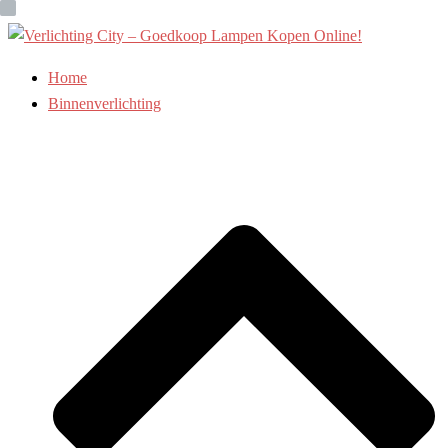
Ga
naar
de
Home
inhoud
Binnenverlichting