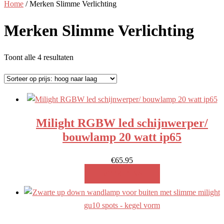
Home
/ Merken Slimme Verlichting
Merken Slimme Verlichting
Gesorteerd
Toont alle 4 resultaten
op
prijs:
hoog
naar
Milight RGBW led schijnwerper/
laag
bouwlamp 20 watt ip65
€
65.95
MEER INFO!