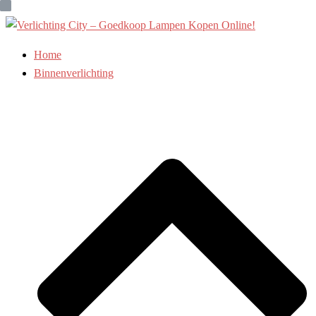
Ga
naar
de
Home
inhoud
Binnenverlichting