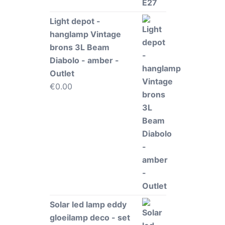
Light depot -
hanglamp Vintage
brons 3L Beam
Diabolo - amber -
Outlet
€
0.00
Solar led lamp eddy
gloeilamp deco - set