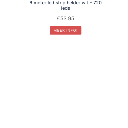
6 meter led strip helder wit – 720
leds
€
53.95
MEER INFO!