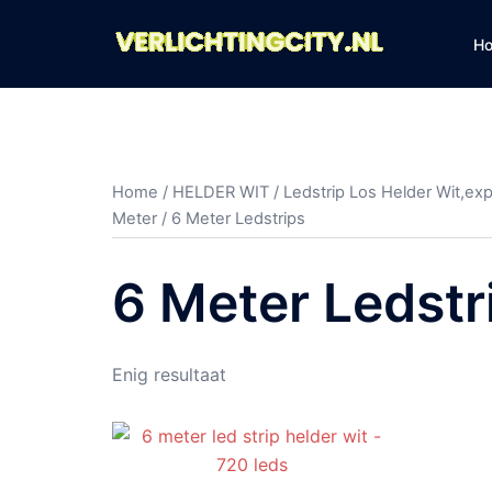
Ga
naar
H
de
inhoud
Home
/
HELDER WIT
/
Ledstrip Los Helder Wit,ex
Meter
/ 6 Meter Ledstrips
6 Meter Ledstr
Enig resultaat