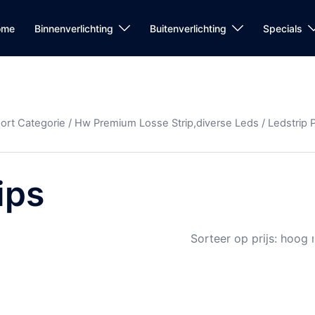
ome
Binnenverlichting
Buitenverlichting
Specials
port Categorie
/
Hw Premium Losse Strip,diverse Leds
/
Ledstrip 
ips