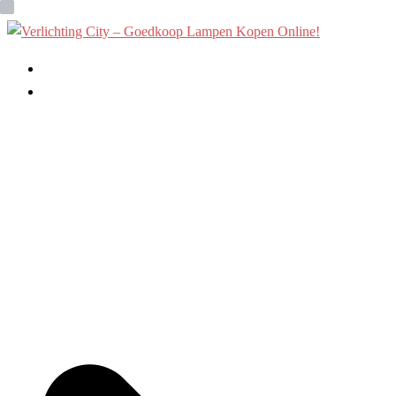
Ga
naar
de
Home
inhoud
Binnenverlichting