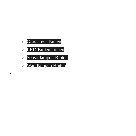
Gondspots Buiten
LED Buitenlampen
Sensorlampen Buiten
Wandlampen Buiten
Specials