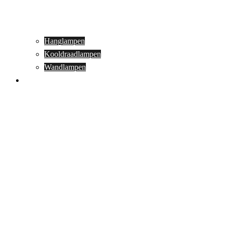
Hanglampen
Kooldraadlampen
Wandlampen
Buitenverlichting