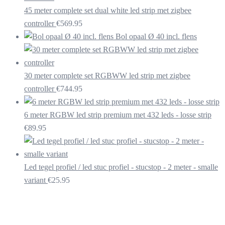
45 meter complete set dual white led strip met zigbee
controller
€
569.95
Bol opaal Ø 40 incl. flens
30 meter complete set RGBWW led strip met zigbee
controller
€
744.95
6 meter RGBW led strip premium met 432 leds - losse strip
€
89.95
Led tegel profiel / led stuc profiel - stucstop - 2 meter - smalle
variant
€
25.95