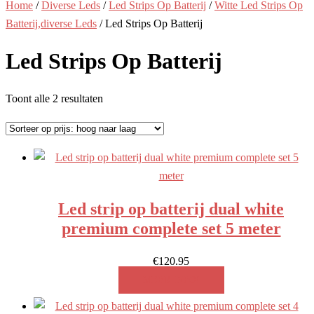
Home
/
Diverse Leds
/
Led Strips Op Batterij
/
Witte Led Strips Op
Batterij,diverse Leds
/ Led Strips Op Batterij
Led Strips Op Batterij
Gesorteerd
Toont alle 2 resultaten
op
prijs:
hoog
naar
laag
Led strip op batterij dual white
premium complete set 5 meter
€
120.95
MEER INFO!