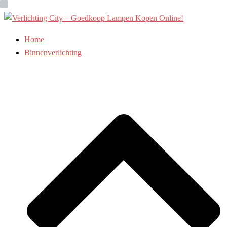
Ga
naar
de
Home
inhoud
Binnenverlichting