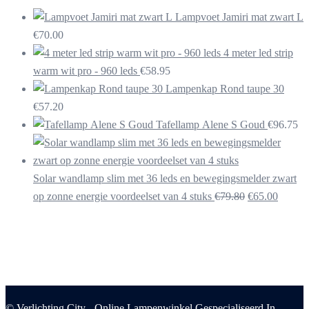
Lampvoet Jamiri mat zwart L
€
70.00
4 meter led strip
warm wit pro - 960 leds
€
58.95
Lampenkap Rond taupe 30
€
57.20
Tafellamp Alene S Goud
€
96.75
Solar wandlamp slim met 36 leds en bewegingsmelder zwart
Oorspronkelij
Huidig
op zonne energie voordeelset van 4 stuks
€
79.80
€
65.00
prijs
prijs
was:
is:
€79.80.
€65.00
© Verlichting City - Online Lampenwinkel Gespecialiseerd In