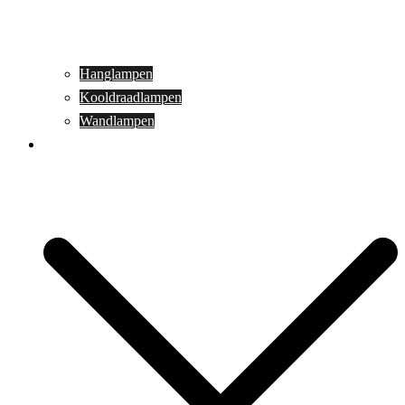
Hanglampen
Kooldraadlampen
Wandlampen
Buitenverlichting