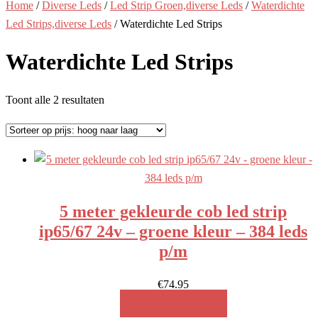
Home
/
Diverse Leds
/
Led Strip Groen,diverse Leds
/
Waterdichte
Led Strips,diverse Leds
/ Waterdichte Led Strips
Waterdichte Led Strips
Gesorteerd
Toont alle 2 resultaten
op
prijs:
hoog
naar
laag
5 meter gekleurde cob led strip
ip65/67 24v – groene kleur – 384 leds
p/m
€
74.95
MEER INFO!