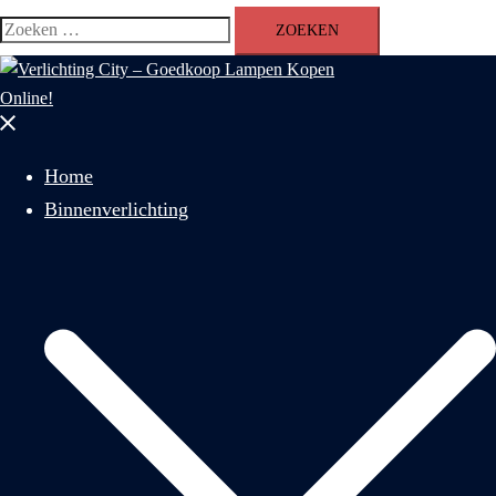
Zoeken
naar:
Menu
sluiten
Home
Binnenverlichting