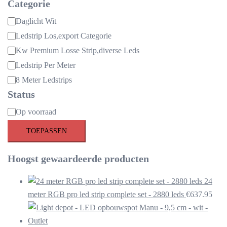
Categorie
Categorie
Daglicht Wit
Ledstrip Los,export Categorie
Kw Premium Losse Strip,diverse Leds
Ledstrip Per Meter
8 Meter Ledstrips
Status
Beschikbaarheid
Op voorraad
TOEPASSEN
Hoogst gewaardeerde producten
24
meter RGB pro led strip complete set - 2880 leds
€
637.95