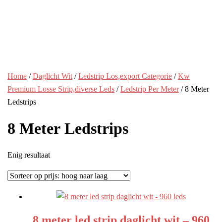
Home
/
Daglicht Wit
/
Ledstrip Los,export Categorie
/
Kw
Premium Losse Strip,diverse Leds
/
Ledstrip Per Meter
/ 8 Meter
Ledstrips
8 Meter Ledstrips
Enig resultaat
8 meter led strip daglicht wit – 960