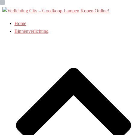
Ga
naar
de
Home
inhoud
Binnenverlichting