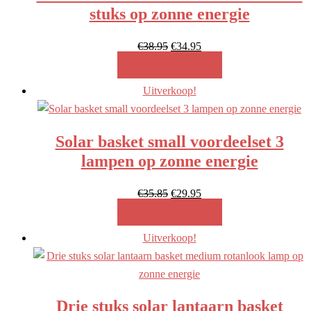
stuks op zonne energie
Oorspronkelijke
Huidige
€
38.95
€
34.95
prijs
prijs
MEER INFO!
was:
is:
Uitverkoop!
€38.95.
€34.95.
Solar basket small voordeelset 3
lampen op zonne energie
Oorspronkelijke
Huidige
€
35.85
€
29.95
prijs
prijs
MEER INFO!
was:
is:
Uitverkoop!
€35.85.
€29.95.
Drie stuks solar lantaarn basket