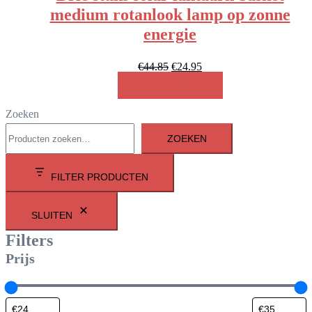
medium rotanlook lamp op zonne
energie
Oorspronkelijke
Huidige
€
44.85
€
24.95
prijs
prijs
MEER INFO!
was:
is:
Zoeken
€44.85.
€24.95.
ZOEKEN
FILTER PRODUCTEN
SLUITEN
Filters
Prijs