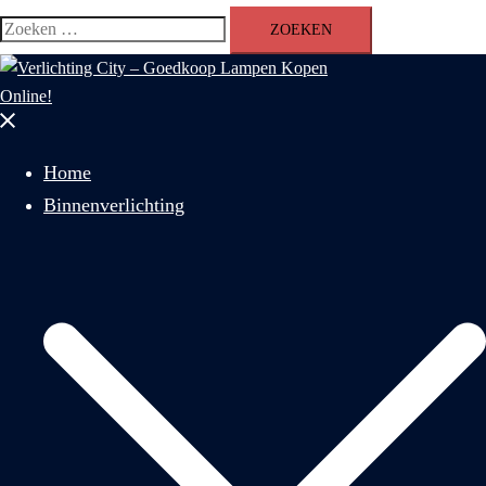
Zoeken
naar:
Menu
sluiten
Home
Binnenverlichting