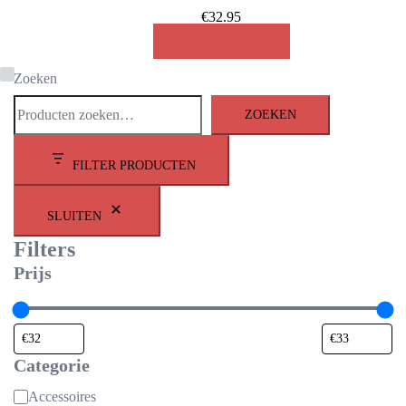
€
32.95
MEER INFO!
Zoeken
ZOEKEN
FILTER PRODUCTEN
SLUITEN
Filters
Prijs
Categorie
Categorie
Accessoires