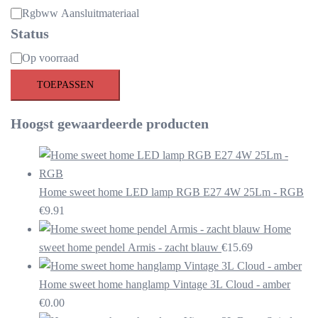
Rgbww Aansluitmateriaal
Status
Beschikbaarheid
Op voorraad
TOEPASSEN
Hoogst gewaardeerde producten
Home sweet home LED lamp RGB E27 4W 25Lm - RGB
€
9.91
Home
sweet home pendel Armis - zacht blauw
€
15.69
Home sweet home hanglamp Vintage 3L Cloud - amber
€
0.00