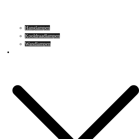
Hanglampen
Kooldraadlampen
Wandlampen
Buitenverlichting