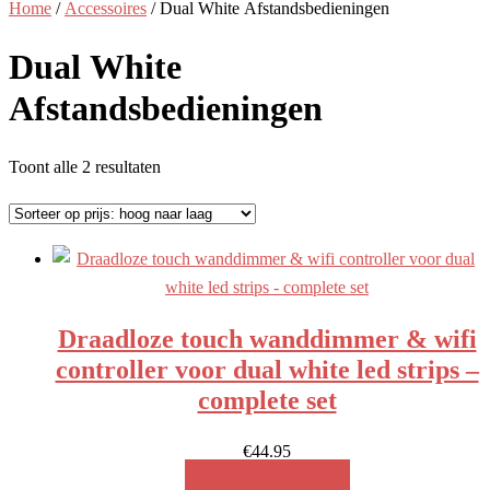
Home
/
Accessoires
/ Dual White Afstandsbedieningen
Dual White
Afstandsbedieningen
Gesorteerd
Toont alle 2 resultaten
op
prijs:
hoog
naar
laag
Draadloze touch wanddimmer & wifi
controller voor dual white led strips –
complete set
€
44.95
MEER INFO!