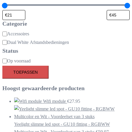
Categorie
Categorie
Accessoires
Dual White Afstandsbedieningen
Status
Beschikbaarheid
Op voorraad
TOEPASSEN
Hoogst gewaardeerde producten
Wifi module
€
27.95
Yeelight slimme led spot - GU10 fitting - RGBWW
Multicolor en Wit - Voordeelset van 3 stuks
€
59.97