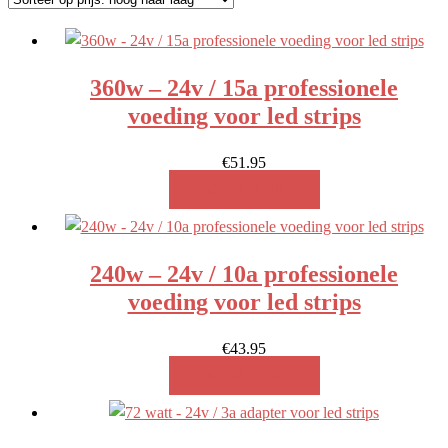
prijs:
hoog
naar
360w – 24v / 15a professionele
laag
voeding voor led strips
€
51.95
MEER INFO!
240w – 24v / 10a professionele
voeding voor led strips
€
43.95
MEER INFO!