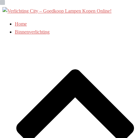
Ga
naar
de
Home
inhoud
Binnenverlichting