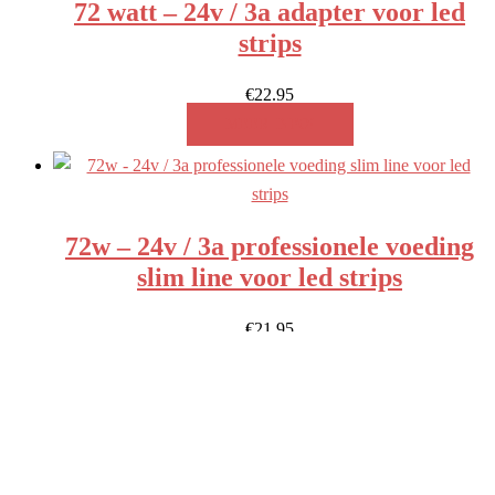
72 watt – 24v / 3a adapter voor led
strips
€
22.95
MEER INFO!
72w – 24v / 3a professionele voeding
slim line voor led strips
€
21.95
MEER INFO!
Zoeken
ZOEKEN