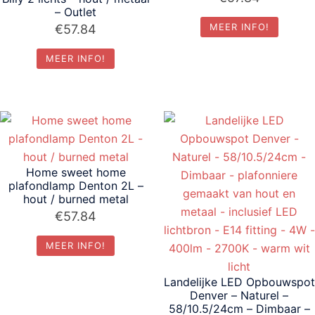
– Outlet
MEER INFO!
€
57.84
MEER INFO!
Home sweet home
plafondlamp Denton 2L –
hout / burned metal
€
57.84
MEER INFO!
Landelijke LED Opbouwspot
Denver – Naturel –
58/10.5/24cm – Dimbaar –