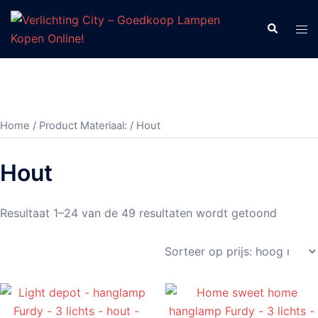
Ga
naar
Zoeken
Tog
de
men
inhoud
Home
/ Product Materiaal: / Hout
Hout
Gesort
Resultaat 1–24 van de 49 resultaten wordt getoond
op
prijs:
hoog
naar
laag