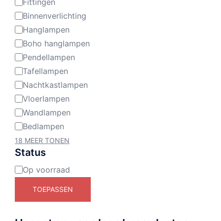
Fittingen
Binnenverlichting
Hanglampen
Boho hanglampen
Pendellampen
Tafellampen
Nachtkastlampen
Vloerlampen
Wandlampen
Bedlampen
18 MEER TONEN
Status
Op voorraad
Beschikbaarheid
TOEPASSEN