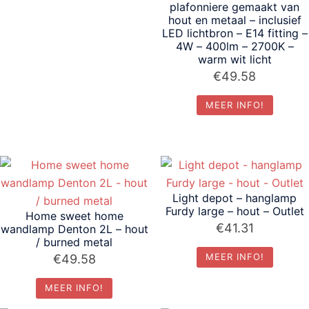
plafonniere gemaakt van
hout en metaal – inclusief
LED lichtbron – E14 fitting –
4W – 400lm – 2700K –
warm wit licht
€
49.58
MEER INFO!
Light depot – hanglamp
Furdy large – hout – Outlet
Home sweet home
€
41.31
wandlamp Denton 2L – hout
/ burned metal
MEER INFO!
€
49.58
MEER INFO!