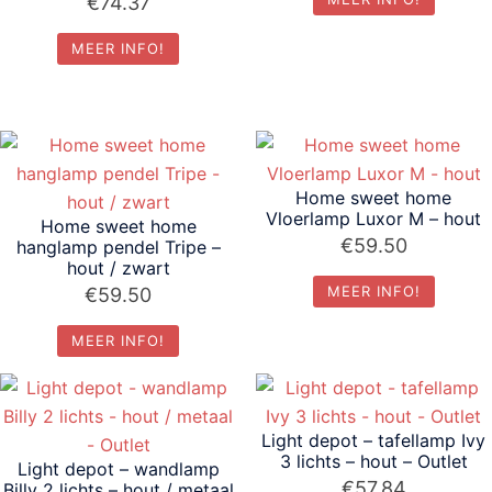
€
74.37
MEER INFO!
Home sweet home
Vloerlamp Luxor M – hout
Home sweet home
€
59.50
hanglamp pendel Tripe –
hout / zwart
MEER INFO!
€
59.50
MEER INFO!
Light depot – tafellamp Ivy
3 lichts – hout – Outlet
Light depot – wandlamp
€
57.84
Billy 2 lichts – hout / metaal