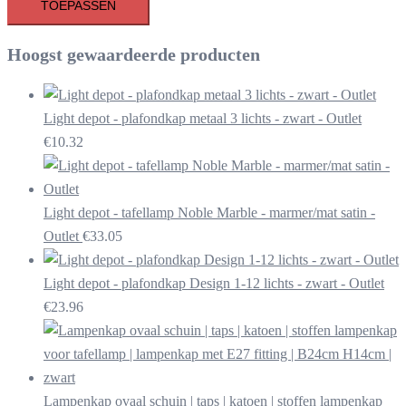
TOEPASSEN
Hoogst gewaardeerde producten
Light depot - plafondkap metaal 3 lichts - zwart - Outlet
€
10.32
Light depot - tafellamp Noble Marble - marmer/mat satin -
Outlet
€
33.05
Light depot - plafondkap Design 1-12 lichts - zwart - Outlet
€
23.96
Lampenkap ovaal schuin | taps | katoen | stoffen lampenkap