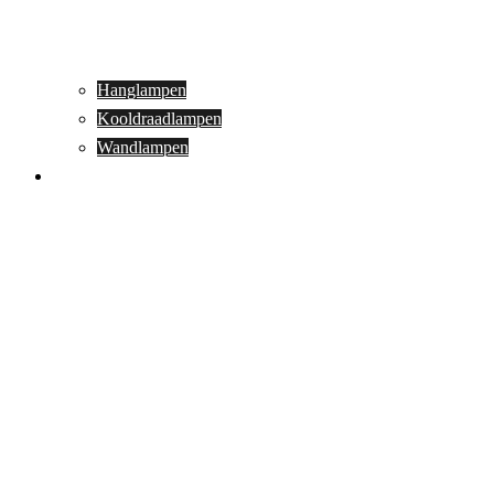
Hanglampen
Kooldraadlampen
Wandlampen
Buitenverlichting