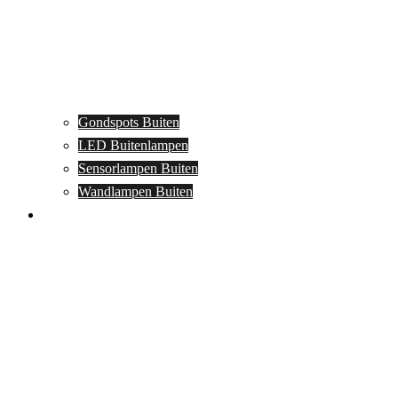
Gondspots Buiten
LED Buitenlampen
Sensorlampen Buiten
Wandlampen Buiten
Specials