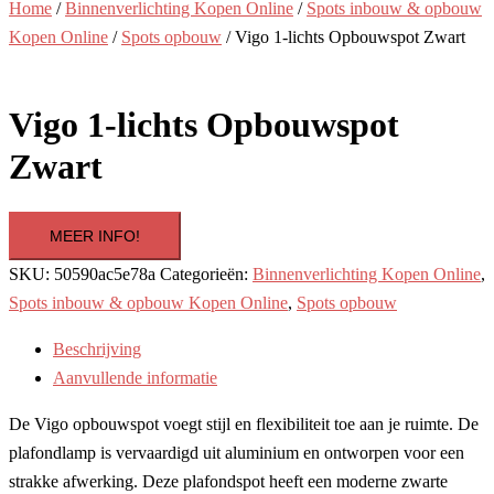
Home
/
Binnenverlichting Kopen Online
/
Spots inbouw & opbouw
Kopen Online
/
Spots opbouw
/ Vigo 1-lichts Opbouwspot Zwart
Vigo 1-lichts Opbouwspot
Zwart
MEER INFO!
SKU:
50590ac5e78a
Categorieën:
Binnenverlichting Kopen Online
,
Spots inbouw & opbouw Kopen Online
,
Spots opbouw
Beschrijving
Aanvullende informatie
De Vigo opbouwspot voegt stijl en flexibiliteit toe aan je ruimte. De
plafondlamp is vervaardigd uit aluminium en ontworpen voor een
strakke afwerking. Deze plafondspot heeft een moderne zwarte