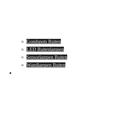
Gondspots Buiten
LED Buitenlampen
Sensorlampen Buiten
Wandlampen Buiten
Specials