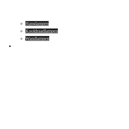
Hanglampen
Kooldraadlampen
Wandlampen
Buitenverlichting