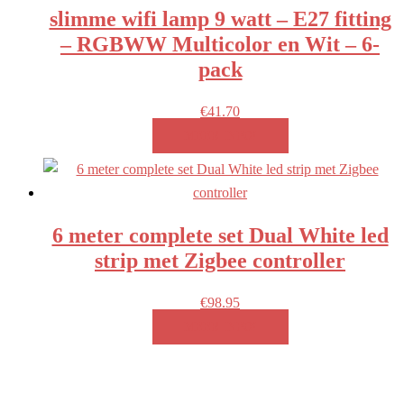
slimme wifi lamp 9 watt – E27 fitting
– RGBWW Multicolor en Wit – 6-
pack
€
41.70
MEER INFO!
6 meter complete set Dual White led
strip met Zigbee controller
€
98.95
MEER INFO!