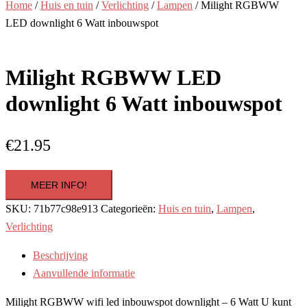
Home
/
Huis en tuin
/
Verlichting
/
Lampen
/ Milight RGBWW
LED downlight 6 Watt inbouwspot
Milight RGBWW LED
downlight 6 Watt inbouwspot
€
21.95
MEER INFO!
SKU:
71b77c98e913
Categorieën:
Huis en tuin
,
Lampen
,
Verlichting
Beschrijving
Aanvullende informatie
Milight RGBWW wifi led inbouwspot downlight – 6 Watt U kunt