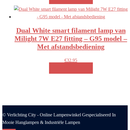
Dual White smart filament lamp van
Milight 7W E27 fitting – G95 model –
Met afstandsbediening
€
32.95
MEER INFO!
© Verlichting City - Online Lampenwinkel Gespecialiseerd In
Mooie Hanglampen & Industriële Lampen