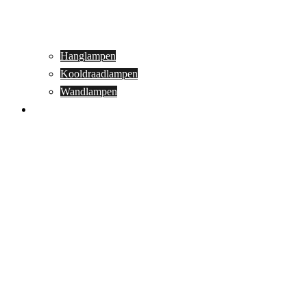
Hanglampen
Kooldraadlampen
Wandlampen
Buitenverlichting