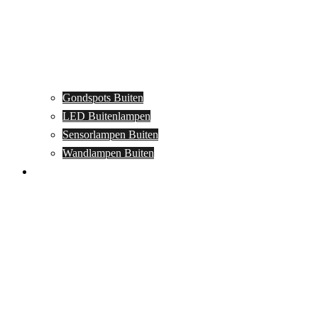
Gondspots Buiten
LED Buitenlampen
Sensorlampen Buiten
Wandlampen Buiten
Specials