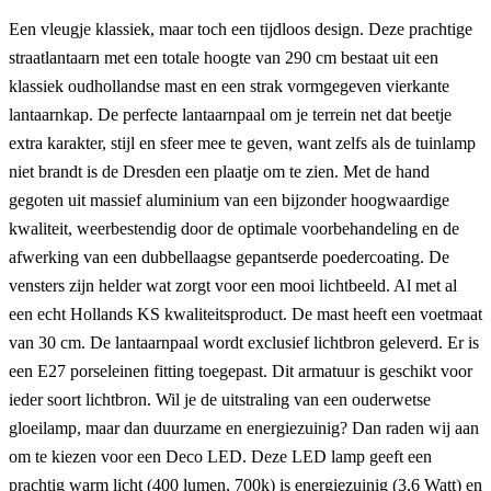
Een vleugje klassiek, maar toch een tijdloos design. Deze prachtige
straatlantaarn met een totale hoogte van 290 cm bestaat uit een
klassiek oudhollandse mast en een strak vormgegeven vierkante
lantaarnkap. De perfecte lantaarnpaal om je terrein net dat beetje
extra karakter, stijl en sfeer mee te geven, want zelfs als de tuinlamp
niet brandt is de Dresden een plaatje om te zien. Met de hand
gegoten uit massief aluminium van een bijzonder hoogwaardige
kwaliteit, weerbestendig door de optimale voorbehandeling en de
afwerking van een dubbellaagse gepantserde poedercoating. De
vensters zijn helder wat zorgt voor een mooi lichtbeeld. Al met al
een echt Hollands KS kwaliteitsproduct. De mast heeft een voetmaat
van 30 cm. De lantaarnpaal wordt exclusief lichtbron geleverd. Er is
een E27 porseleinen fitting toegepast. Dit armatuur is geschikt voor
ieder soort lichtbron. Wil je de uitstraling van een ouderwetse
gloeilamp, maar dan duurzame en energiezuinig? Dan raden wij aan
om te kiezen voor een Deco LED. Deze LED lamp geeft een
prachtig warm licht (400 lumen, 700k) is energiezuinig (3,6 Watt) en