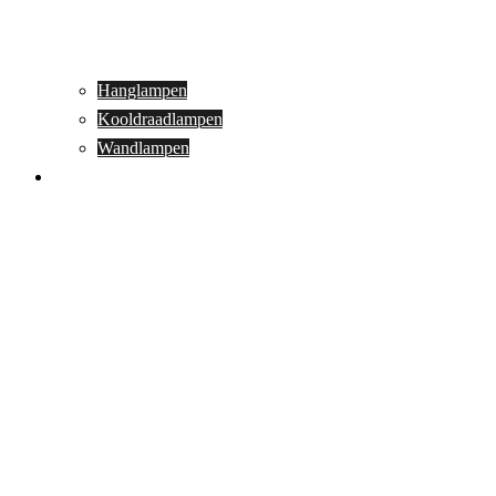
Hanglampen
Kooldraadlampen
Wandlampen
Buitenverlichting