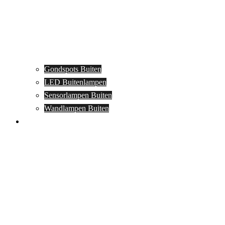
Gondspots Buiten
LED Buitenlampen
Sensorlampen Buiten
Wandlampen Buiten
Specials