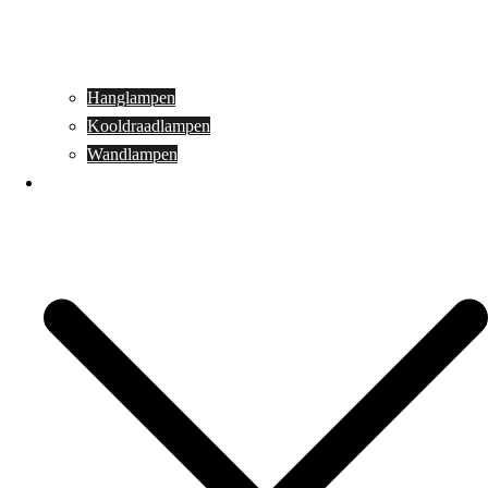
Hanglampen
Kooldraadlampen
Wandlampen
Buitenverlichting