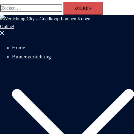
Zoeken
naar:
Menu
sluiten
Home
Binnenverlichting