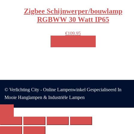
Zigbee Schijnwerper/bouwlamp
RGBWW 30 Watt IP65
€
109.95
MEER INFO!
© Verlichting City - Online Lampenwinkel Gespecialiseerd In
Mooie Hanglampen & Industriële Lampen