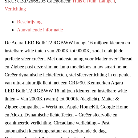
SKU:
ef3d72d68295
Categorieën:
Huis en tuin
,
Lampen
,
Verlichting
Beschrijving
Aanvullende informatie
De Aqara LED Bulb T2 RGBWW brengt 16 miljoen kleuren en
instelbare witte tinten van 2000K tot 9000K, zodat u altijd de
perfecte sfeer creëert. Met ondersteuning voor Matter over Thread
en Zigbee past deze slimme lamp moeiteloos in uw smart home.
Creëer dynamische lichteffecten, stel sfeerverlichting in en geniet
van ultra-natuurlijk licht met een CRI>90. Kenmerken Aqara
LED Bulb T2 RGBWW 16 miljoen kleuren en instelbare witte
tinten – Van 2000K (warm) tot 9000K (daglicht). Matter &
Zigbee compatibel – Werkt met Apple HomeKit, Google Home
en Alexa. Dynamische lichteffecten – Creëer sfeervolle en
geanimeerde verlichting. Circadiane verlichting – Past
automatisch kleurtemperatuur aan gedurende de dag.